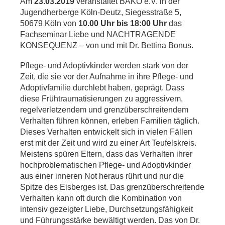
Am
23.03.2019
veranstaltet BAKO e.V. in der
Jugendherberge Köln-Deutz, Siegesstraße 5,
50679 Köln von
10.00 Uhr bis 18:00 Uhr
das
Fachseminar Liebe und NACHTRAGENDE
KONSEQUENZ – von und mit Dr. Bettina Bonus.
Pflege- und Adoptivkinder werden stark von der
Zeit, die sie vor der Aufnahme in ihre Pflege- und
Adoptivfamilie durchlebt haben, geprägt. Dass
diese Frühtraumatisierungen zu aggressivem,
regelverletzendem und grenzüberschreitendem
Verhalten führen können, erleben Familien täglich.
Dieses Verhalten entwickelt sich in vielen Fällen
erst mit der Zeit und wird zu einer Art Teufelskreis.
Meistens spüren Eltern, dass das Verhalten ihrer
hochproblematischen Pflege- und Adoptivkinder
aus einer inneren Not heraus rührt und nur die
Spitze des Eisberges ist. Das grenzüberschreitende
Verhalten kann oft durch die Kombination von
intensiv gezeigter Liebe, Durchsetzungsfähigkeit
und Führungsstärke bewältigt werden. Das von Dr.