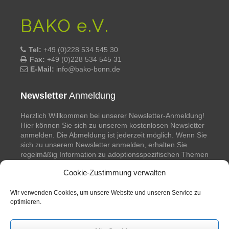
Tel:
+49 (0)228 534 545 30
Fax:
+49 (0)228 534 545 31
E-Mail:
info@bako-bonn.de
Newsletter
Anmeldung
Herzlich Willkommen bei unserer Newsletter-Anmeldung!
Hier können Sie sich zu unserem kostenlosen Newsletter
anmelden. Die Abmeldung ist jederzeit möglich. Wenn Sie
sich zu unserem Newsletter anmelden, erhalten Sie
regelmäßig Information zu adoptionsspezifischen Themen
und unseren geplanten Veranstaltungen.
Cookie-Zustimmung verwalten
Newsletter bestellen
Wir verwenden Cookies, um unsere Website und unseren Service zu
optimieren.