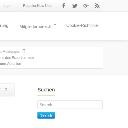
Login
Register New User
erung
Cookie-Richtlinie
Mitgliederbereich
le Meldungen
e des Expertise- und
rums Adoption
Suchen
t
Search