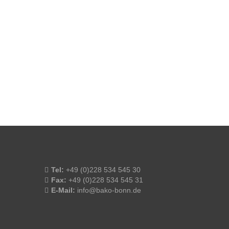
Tel:
+49 (0)228 534 545 30
Fax:
+49 (0)228 534 545 31
E-Mail:
info@bako-bonn.de