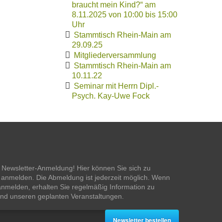
braucht mein Kind?“ am
8.11.2025 von 10:00 bis 15:00
Uhr
Stammtisch Rhein-Main am
29.09.25
Mitgliederversammlung
Stammtisch Rhein-Main am
10.11.22
Seminar mit Herrn Dipl.-
Psych. Kay-Uwe Fock
 Newsletter-Anmeldung! Hier können Sie sich zu
anmelden. Die Abmeldung ist jederzeit möglich. Wenn
anmelden, erhalten Sie regelmäßig Information zu
nd unseren geplanten Veranstaltungen.
Newsletter bestellen