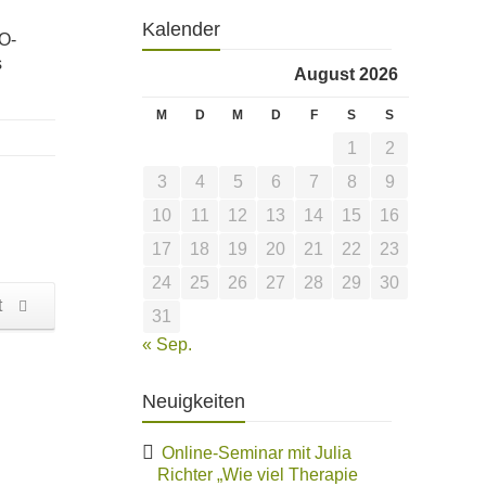
Kalender
O-
s
August 2026
M
D
M
D
F
S
S
1
2
3
4
5
6
7
8
9
10
11
12
13
14
15
16
17
18
19
20
21
22
23
24
25
26
27
28
29
30
t
31
« Sep.
Neuigkeiten
Online-Seminar mit Julia
Richter „Wie viel Therapie