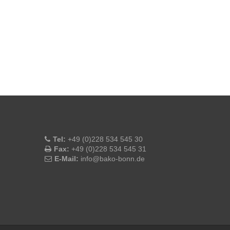
Tel:
+49 (0)228 534 545 30
Fax:
+49 (0)228 534 545 31
E-Mail:
info@bako-bonn.de