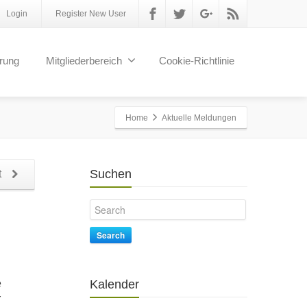
Login
Register New User
erung
Mitgliederbereich
Cookie-Richtlinie
Home
Aktuelle Meldungen
Suchen
t
Search
e
Kalender
r