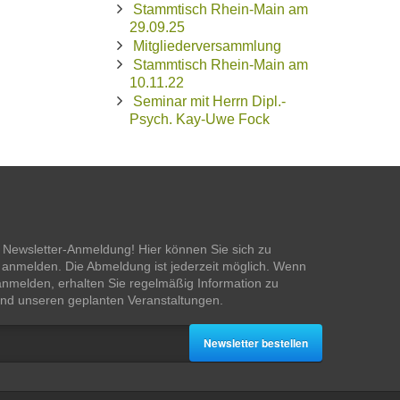
Stammtisch Rhein-Main am
29.09.25
Mitgliederversammlung
Stammtisch Rhein-Main am
10.11.22
Seminar mit Herrn Dipl.-
Psych. Kay-Uwe Fock
 Newsletter-Anmeldung! Hier können Sie sich zu
anmelden. Die Abmeldung ist jederzeit möglich. Wenn
anmelden, erhalten Sie regelmäßig Information zu
nd unseren geplanten Veranstaltungen.
Newsletter bestellen