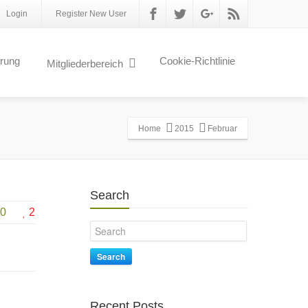
Login
Register New User
erung
Cookie-Richtlinie
Mitgliederbereich
Home
2015
Februar
Search
0
2
Search
Recent Posts